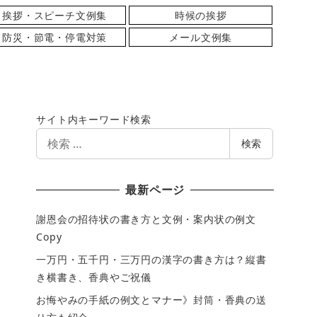
挨拶・スピーチ文例集
時候の挨拶
防災・節電・停電対策
メール文例集
サイト内キーワード検索
検
検索
索
最新ページ
謝恩会の招待状の書き方と文例・案内状の例文
Copy
一万円・五千円・三万円の漢字の書き方は？縦書
き横書き、香典やご祝儀
お悔やみの手紙の例文とマナー》封筒・香典の送