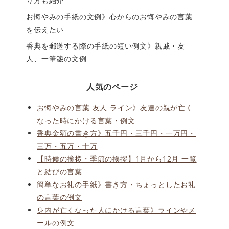
り方も紹介
お悔やみの手紙の文例》心からのお悔やみの言葉
を伝えたい
香典を郵送する際の手紙の短い例文》親戚・友
人、一筆箋の文例
人気のページ
お悔やみの言葉 友人 ライン》友達の親が亡く
なった時にかける言葉・例文
香典金額の書き方》五千円・三千円・一万円・
三万・五万・十万
【時候の挨拶・季節の挨拶】1月から12月 一覧
と結びの言葉
簡単なお礼の手紙》書き方・ちょっとしたお礼
の言葉の例文
身内が亡くなった人にかける言葉》ラインやメ
ールの例文