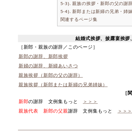
5-3). 親族の挨拶・新郎の父の
5-4). 新郎または新婦の兄弟・
関連するページ集
結婚式挨拶、披露宴挨拶
［新郎・親族の謝辞／このページ］
新郎の謝辞、新郎挨拶
新婦の謝辞、新婦あいさつ
親族挨拶（新郎の父の謝辞）
親族挨拶（新郎または新婦の兄弟姉妹）
［
新郎
の謝辞 文例集もっと
＞＞＞
親族代表 新郎の父親
謝辞 文例集もっと
＞＞