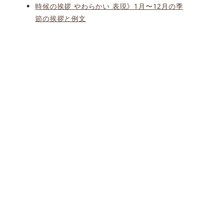
時候の挨拶 やわらかい 表現》1月〜12月の季
節の挨拶と例文