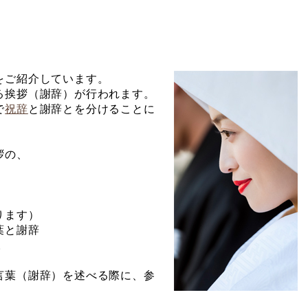
をご紹介しています。
る挨拶（謝辞）が行われます。
で
祝辞
と謝辞とを分けることに
拶の、
ります）
葉と謝辞
。
言葉（謝辞）を述べる際に、参