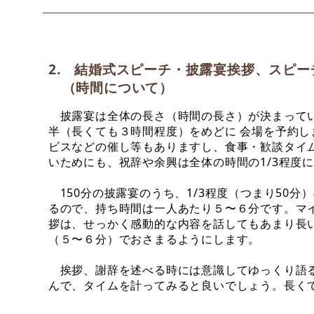
2. 結婚式スピーチ・披露宴挨拶、スピー
（時間について）
披露宴は全体の長さ（時間の長さ）が決まってい
半（長くても３時間程度）をめどに
会場を予約し
ビスなどの催し等もありますし、食事・歓談タイ
いためにも、祝辞や余興は全体の時間の1/3程度
150分の披露宴のうち、1/3程度（つまり50
るので、持ち時間は一人あたり５〜６分です。マ
拶は、せっかく感動的な内容を話してもあまり長
（５〜６分）でおさまるようにします。
挨拶、謝辞を述べる時には意識してゆっくり語る
んで、タイムを計ってみると良いでしょう。長く