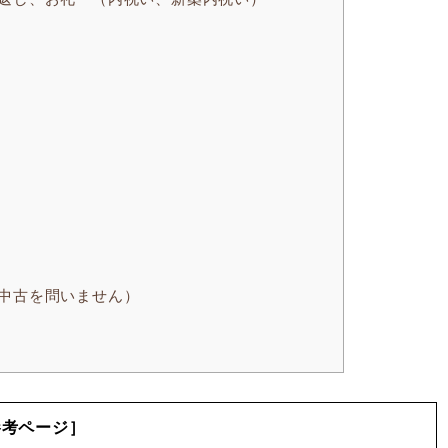
中古を問いません）
参考ページ］