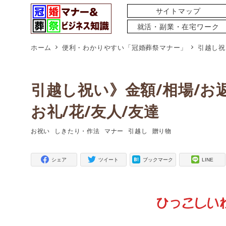
サイトマップ
就活・副業・在宅ワーク
ホーム
便利・わかりやすい「冠婚葬祭マナー」
引越し祝
引越し祝い》金額/相場/お返
お礼/花/友人/友達
お祝い
しきたり・作法
マナー
引越し
贈り物
タグ
タグ
タグ
タグ
タグ
シェア
ツイート
ブックマーク
LINE