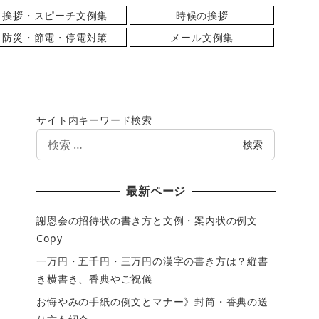
挨拶・スピーチ文例集
時候の挨拶
防災・節電・停電対策
メール文例集
サイト内キーワード検索
検
検索
索
最新ページ
謝恩会の招待状の書き方と文例・案内状の例文
Copy
一万円・五千円・三万円の漢字の書き方は？縦書
き横書き、香典やご祝儀
お悔やみの手紙の例文とマナー》封筒・香典の送