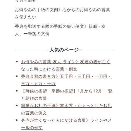
り方も紹介
お悔やみの手紙の文例》心からのお悔やみの言葉
を伝えたい
香典を郵送する際の手紙の短い例文》親戚・友
人、一筆箋の文例
人気のページ
お悔やみの言葉 友人 ライン》友達の親が亡く
なった時にかける言葉・例文
香典金額の書き方》五千円・三千円・一万円・
三万・五万・十万
【時候の挨拶・季節の挨拶】1月から12月 一覧
と結びの言葉
簡単なお礼の手紙》書き方・ちょっとしたお礼
の言葉の例文
身内が亡くなった人にかける言葉》ラインやメ
ールの例文