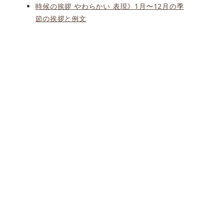
時候の挨拶 やわらかい 表現》1月〜12月の季
節の挨拶と例文