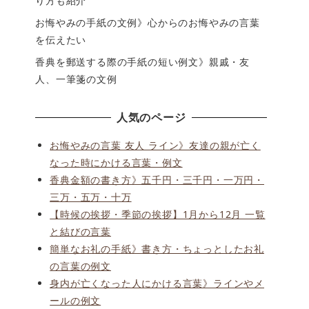
り方も紹介
お悔やみの手紙の文例》心からのお悔やみの言葉
を伝えたい
香典を郵送する際の手紙の短い例文》親戚・友
人、一筆箋の文例
人気のページ
お悔やみの言葉 友人 ライン》友達の親が亡く
なった時にかける言葉・例文
香典金額の書き方》五千円・三千円・一万円・
三万・五万・十万
【時候の挨拶・季節の挨拶】1月から12月 一覧
と結びの言葉
簡単なお礼の手紙》書き方・ちょっとしたお礼
の言葉の例文
身内が亡くなった人にかける言葉》ラインやメ
ールの例文