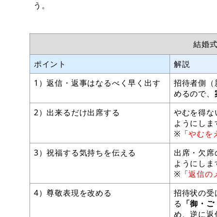
う。
結婚
ポイント
解説
1）返信・返事はなるべく早く出す
招待者側（
めるので、
2）出来るだけ出席する
やむを得な
ようにしま
※「
やむを
3）祝福する気持ちを伝える
出席・欠席
ようにしま
※「
返信の
4）尊敬表現を改める
招待状の受
る
「御・ご
め、逆に返