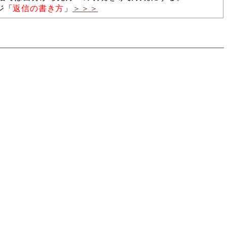
ジ「
返信の書き方
」
＞＞＞