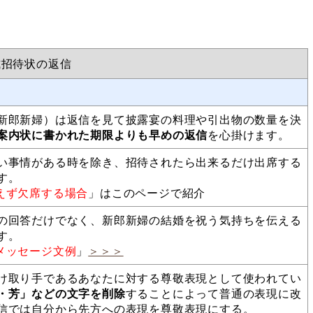
式招待状の返信
新郎新婦）は返信を見て披露宴の料理や引出物の数量を決
案内状に書かれた期限よりも早めの返信
を心掛けます。
い事情がある時を除き、招待されたら出来るだけ出席する
す。
えず欠席する場合
」はこのページで紹介
の回答だけでなく、新郎新婦の結婚を祝う気持ちを伝える
す。
メッセージ文例
」
＞＞＞
け取り手であるあなたに対する尊敬表現として使われてい
・芳」などの文字を削除
することによって普通の表現に改
信では自分から先方への表現を尊敬表現にする。