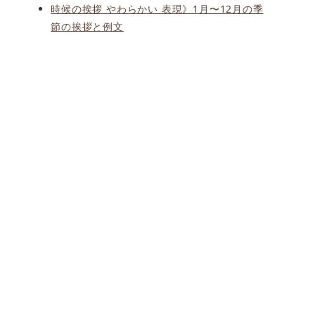
時候の挨拶 やわらかい 表現》1月〜12月の季
節の挨拶と例文