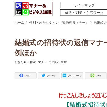
サイトマップ
就活・副業・在宅ワーク
ホーム
便利・わかりやすい「冠婚葬祭マナー」
結婚式の
結婚式の招待状の返信マナ
例ほか
しきたり・作法
マナー
招待状
結婚
タグ
タグ
タグ
タグ
シェア
ツイート
ブックマーク
LINE