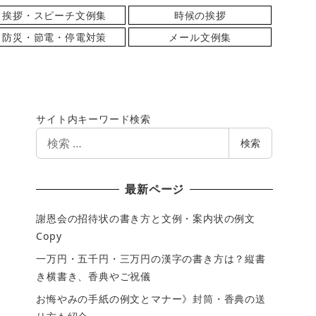
挨拶・スピーチ文例集
時候の挨拶
防災・節電・停電対策
メール文例集
サイト内キーワード検索
検
検索
索
最新ページ
謝恩会の招待状の書き方と文例・案内状の例文
Copy
一万円・五千円・三万円の漢字の書き方は？縦書
き横書き、香典やご祝儀
お悔やみの手紙の例文とマナー》封筒・香典の送