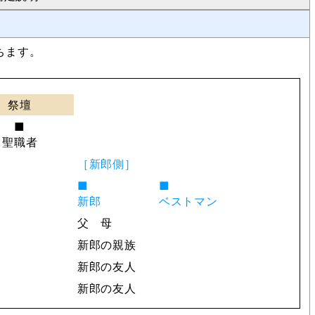
ちます。
祭壇
■
聖職者
［新郎側］
■
■
新郎
ベストマン
父 母
新郎の親族
新郎の友人
新郎の友人