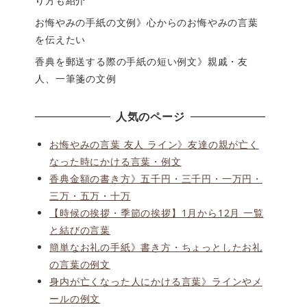
り方も紹介
お悔やみの手紙の文例》心からのお悔やみの言葉
を伝えたい
香典を郵送する際の手紙の短い例文》親戚・友
人、一筆箋の文例
人気のページ
お悔やみの言葉 友人 ライン》友達の親が亡く
なった時にかける言葉・例文
香典金額の書き方》五千円・三千円・一万円・
三万・五万・十万
【時候の挨拶・季節の挨拶】1月から12月 一覧
と結びの言葉
簡単なお礼の手紙》書き方・ちょっとしたお礼
の言葉の例文
身内が亡くなった人にかける言葉》ラインやメ
ールの例文