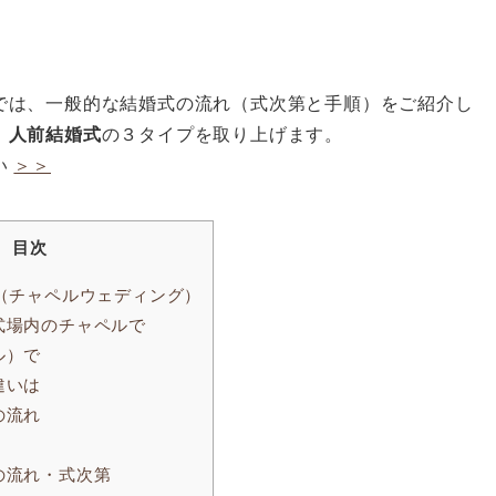
では、一般的な結婚式の流れ（式次第と手順）をご紹介し
、人前結婚式
の３タイプを取り上げます。
い
＞＞
目次
（チャペルウェディング）
式場内のチャペルで
ル）で
違いは
の流れ
の流れ・式次第