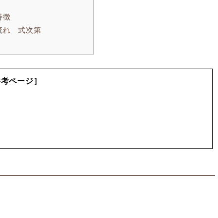
特徴
流れ 式次第
参考ページ］
）