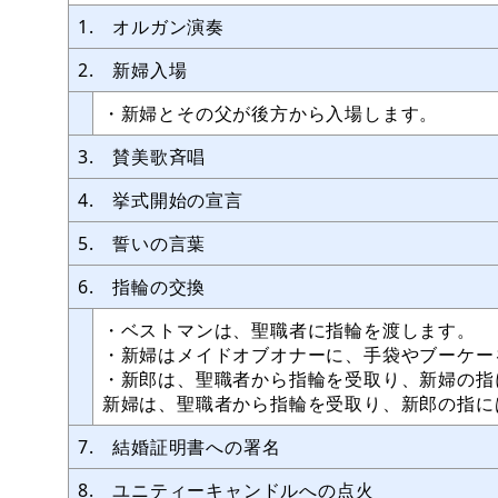
1. オルガン演奏
2. 新婦入場
・新婦とその父が後方から入場します。
3. 賛美歌斉唱
4. 挙式開始の宣言
5. 誓いの言葉
6. 指輪の交換
・ベストマンは、聖職者に指輪を渡します。
・新婦はメイドオブオナーに、手袋やブーケー
・新郎は、聖職者から指輪を受取り、新婦の指
新婦は、聖職者から指輪を受取り、新郎の指に
7. 結婚証明書への署名
8. ユニティーキャンドルへの点火