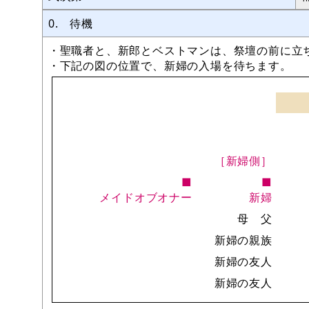
0. 待機
・聖職者と、新郎とベストマンは、祭壇の前に立
・下記の図の位置で、新婦の入場を待ちます。
［新婦側］
■
■
メイドオブオナー
新婦
母 父
新婦の親族
新婦の友人
新婦の友人