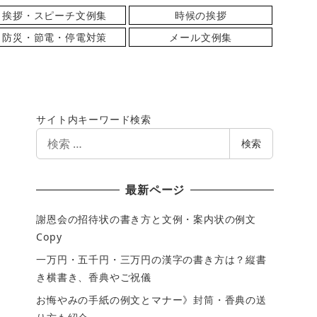
挨拶・スピーチ文例集
時候の挨拶
防災・節電・停電対策
メール文例集
サイト内キーワード検索
検
検索
索
最新ページ
謝恩会の招待状の書き方と文例・案内状の例文
Copy
一万円・五千円・三万円の漢字の書き方は？縦書
き横書き、香典やご祝儀
お悔やみの手紙の例文とマナー》封筒・香典の送