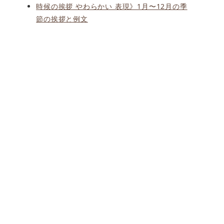
時候の挨拶 やわらかい 表現》1月〜12月の季
節の挨拶と例文