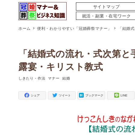
サイトマップ
就活・副業・在宅ワーク
ホーム
便利・わかりやすい「冠婚葬祭マナー」
「結婚式
「結婚式の流れ・式次第と
露宴・キリスト教式
しきたり・作法
マナー
結婚
タグ
タグ
タグ
シェア
ツイート
ブックマーク
LINE