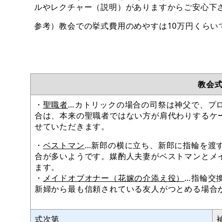
ルやレクチャー（説明）がありますからご安心下
参考）教会での挙式費用のめやすは10万円くらい
教会
・
聖職者
…カトリックの場合の司祭は神父で、プ
合は、本来の聖職者ではない方が肩代わりするケ
せていただきます。
・
ベストマン
…新郎の横に立ち、新郎に指輪を渡
合が多いようです。媒酌人夫妻がベストマンとメ
ます。
・
メイドオブオナー（花嫁の介添え役）
…指輪交
新婦から最も信頼されている友人がつとめる場合
式次第