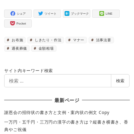
シェア
ツイート
ブックマーク
LINE
Pocket
お布施
しきたり・作法
マナー
法事法要
通夜葬儀
金額相場
サイト内キーワード検索
検
検索
索
最新ページ
謝恩会の招待状の書き方と文例・案内状の例文 Copy
一万円・五千円・三万円の漢字の書き方は？縦書き横書き、香
典やご祝儀