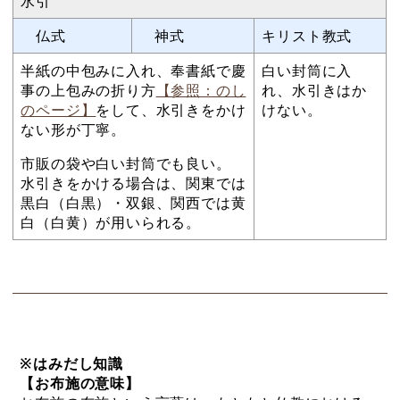
水引
仏式
神式
キリスト教式
半紙の中包みに入れ、奉書紙で慶
白い封筒に入
事の上包みの折り方
【参照：のし
れ、水引きはか
のページ】
をして、水引きをかけ
けない。
ない形が丁寧。
市販の袋や白い封筒でも良い。
水引きをかける場合は、関東では
黒白（白黒）・双銀、関西では黄
白（白黄）が用いられる。
※はみだし知識
【お布施の意味】