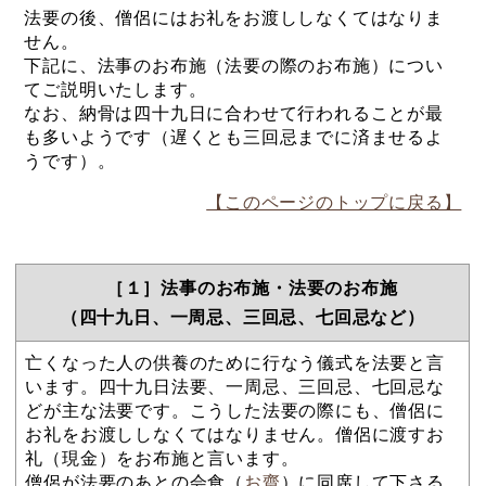
法要の後、僧侶にはお礼をお渡ししなくてはなりま
せん。
下記に、法事のお布施（法要の際のお布施）につい
てご説明いたします。
なお、納骨は四十九日に合わせて行われることが最
も多いようです（遅くとも三回忌までに済ませるよ
うです）。
【このページのトップに戻る】
［１］法事のお布施・法要のお布施
（四十九日、一周忌、三回忌、七回忌など）
亡くなった人の供養のために行なう儀式を法要と言
います。四十九日法要、一周忌、三回忌、七回忌な
どが主な法要です。こうした法要の際にも、僧侶に
お礼をお渡ししなくてはなりません。僧侶に渡すお
礼（現金）をお布施と言います。
僧侶が法要のあとの会食（
お齋
）に同席して下さる