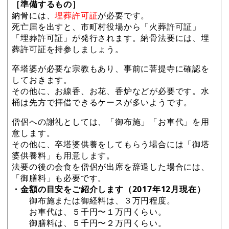
［準備するもの］
納骨には、
埋葬許可証
が必要です。
死亡届を出すと、市町村役場から「火葬許可証」
「埋葬許可証」が発行されます。納骨法要には、埋
葬許可証を持参しましょう。
卒塔婆が必要な宗教もあり、事前に菩提寺に確認を
しておきます。
その他に、お線香、お花、香炉などが必要です。水
桶は先方で拝借できるケースが多いようです。
僧侶への謝礼としては、「御布施」「お車代」を用
意します。
その他に、卒塔婆供養をしてもらう場合には「御塔
婆供養料」も用意します。
法要の後の会食を僧侶が出席を辞退した場合には、
「御膳料」も必要です。
・金額の目安をご紹介します（2017年12月現在）
御布施または御経料は、３万円程度。
お車代は、５千円〜１万円くらい。
御膳料は、５千円〜２万円くらい。