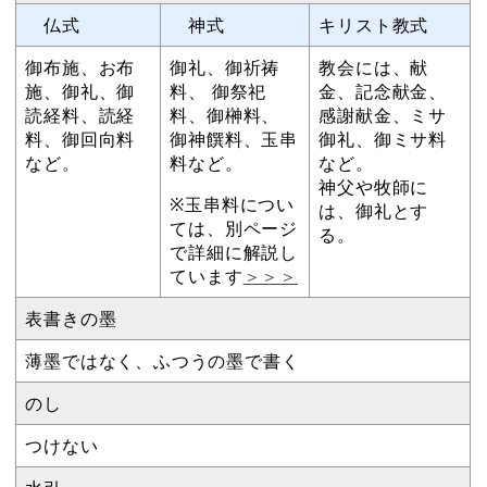
仏式
神式
キリスト教式
御布施、お布
御礼、御祈祷
教会には、献
施、御礼、御
料、 御祭祀
金、記念献金、
読経料、読経
料、御榊料、
感謝献金、ミサ
料、御回向料
御神饌料、玉串
御礼、御ミサ料
など。
料など。
など。
神父や牧師に
※玉串料につい
は、御礼とす
ては、別ページ
る。
で詳細に解説し
ています
＞＞＞
表書きの墨
薄墨ではなく、ふつうの墨で書く
のし
つけない