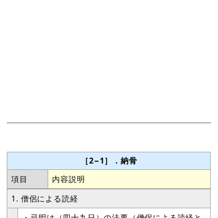
［2−1］．納骨
項目
内容説明
1. 僧侶による読経
・忌明け（四十九日）の法要（僧侶による読経と