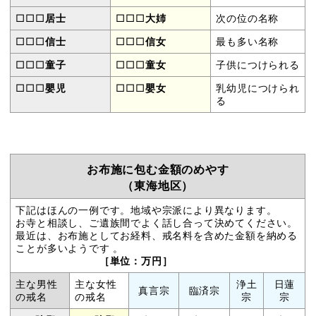
□□□
居士
□□□
大姉
次の位の名称
□□□
信士
□□□
信女
最も多い名称
□□□
童子
□□□
童女
子供につけられる
□□□
嬰児
□□□
嬰女
乳幼児につけられ
る
お布施に包む金額のめやす
（東海地区）
下記はほんの一例です。地域や宗派により異なります。
お寺と相談し、ご遺族間でよく話し合って決めてください。
最近は、お布施としてお経料、戒名料を含めた金額を納める
ことが多いようです 。
［単位：万円］
主な男性
主な女性
浄土
日蓮
真言宗
臨済宗
の戒名
の戒名
宗
宗