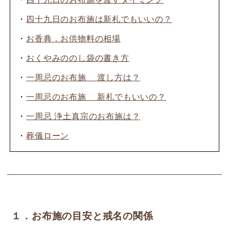
・
四十九日のお布施は新札でもいいの？
・
お香典．お供物料の相場
・
おくやみののし袋の書き方
・
一周忌のお布施 渡し方は？
・
一周忌のお布施 新札でもいいの？
・
一周忌 浄土真宗のお布施は？
・
葬儀ローン
１．お布施の目安と戒名の関係