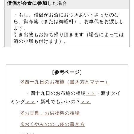
僧侶が会食に参加
した場合
・もし、僧侶がお斎におつきあい下さったのな
ら、御布施（または御経料）、お車代をお渡しし
ます。
引き出物もお持ち帰り頂きます（場合によっては
酒の小壜も付けます）。
［参考ページ］
※四十九日のお布施（書き方とマナー）
・四十九日のお布施の相場
＞＞
・渡すタイ
ミング
＞＞
・新札でもいいの？
＞＞
※お香典．お供物料の相場
※おくやみののし袋の書き方