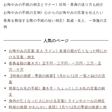
お悔やみの手紙の例文とマナー》封筒・香典の送り方も紹介
お悔やみの手紙の文例》心からのお悔やみの言葉を伝えたい
香典を郵送する際の手紙の短い例文》親戚・友人、一筆箋の文
例
人気のページ
お悔やみの言葉 友人 ライン》友達の親が亡くなった時にか
ける言葉・例文
香典金額の書き方》五千円・三千円・一万円・三万・五
万・十万
【時候の挨拶・季節の挨拶】1月から12月 一覧と結びの言
葉
簡単なお礼の手紙》書き方・ちょっとしたお礼の言葉の例
文
身内が亡くなった人にかける言葉》ラインやメールの例文
時候の挨拶 やわらかい 表現》1月〜12月の季節の挨拶と例