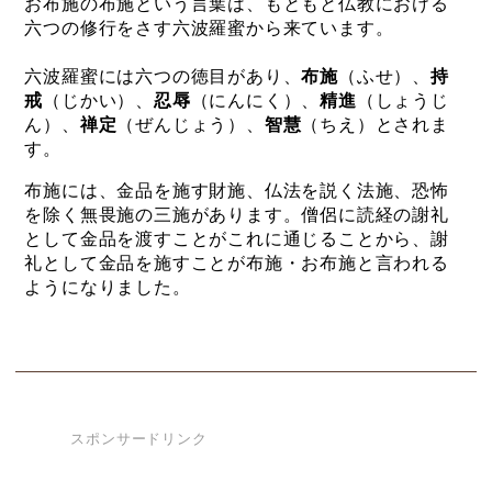
お布施の布施という言葉は、もともと仏教における
六つの修行をさす六波羅蜜から来ています。
六波羅蜜には六つの徳目があり、
布施
（ふせ）、
持
戒
（じかい）、
忍辱
（にんにく）、
精進
（しょうじ
ん）、
禅定
（ぜんじょう）、
智慧
（ちえ）とされま
す。
布施には、金品を施す財施、仏法を説く法施、恐怖
を除く無畏施の三施があります。僧侶に読経の謝礼
として金品を渡すことがこれに通じることから、謝
礼として金品を施すことが布施・お布施と言われる
ようになりました。
スポンサードリンク