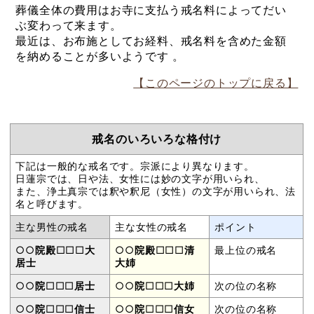
葬儀全体の費用はお寺に支払う戒名料によってだい
ぶ変わって来ます。
最近は、お布施としてお経料、戒名料を含めた金額
を納めることが多いようです 。
【このページのトップに戻る】
戒名のいろいろな格付け
下記は一般的な戒名です。宗派により異なります。
日蓮宗では、日や法、女性には妙の文字が用いられ、
また、浄土真宗では釈や釈尼（女性）の文字が用いられ、法
名と呼びます。
主な男性の戒名
主な女性の戒名
ポイント
○○
院殿
□□□
大
○○
院殿
□□□
清
最上位の戒名
居士
大姉
○○
院
□□□
居士
○○
院
□□□
大姉
次の位の名称
○○
院
□□□
信士
○○
院
□□□
信女
次の位の名称