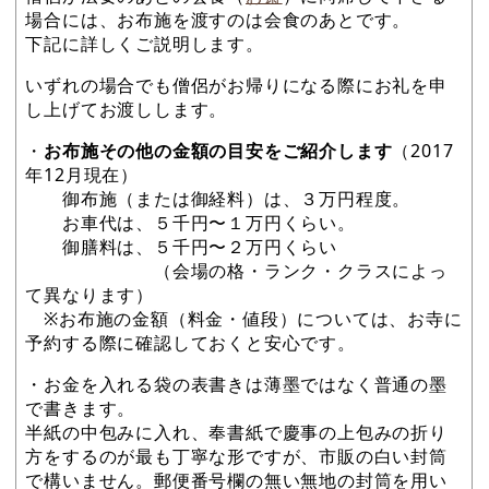
場合には、お布施を渡すのは会食のあとです。
下記に詳しくご説明します。
いずれの場合でも僧侶がお帰りになる際にお礼を申
し上げてお渡しします。
・
お布施その他の金額の目安をご紹介します
（2017
年12月現在）
御布施（または御経料）は、３万円程度。
お車代は、５千円〜１万円くらい。
御膳料は、５千円〜２万円くらい
（会場の格・ランク・クラスによっ
て異なります）
※お布施の金額（料金・値段）については、お寺に
予約する際に確認しておくと安心です。
・お金を入れる袋の表書きは薄墨ではなく普通の墨
で書きます。
半紙の中包みに入れ、奉書紙で慶事の上包みの折り
方をするのが最も丁寧な形ですが、市販の白い封筒
で構いません。郵便番号欄の無い無地の封筒を用い