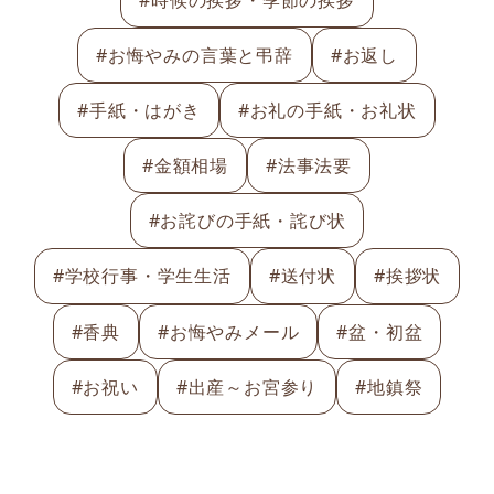
#お悔やみの言葉と弔辞
#お返し
#手紙・はがき
#お礼の手紙・お礼状
#金額相場
#法事法要
#お詫びの手紙・詫び状
#学校行事・学生生活
#送付状
#挨拶状
#香典
#お悔やみメール
#盆・初盆
#お祝い
#出産～お宮参り
#地鎮祭