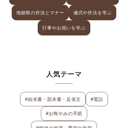
地鎮祭の作法とマナー
儀式や作法を学ぶ
行事やお祝いを学ぶ
人気テーマ
#始末書・顛末書・反省文
#電話
#お悔やみの手紙
#時候の挨拶・季節の挨拶