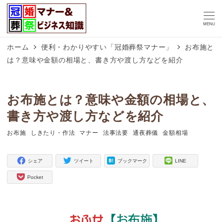
MENU
ホーム
便利・わかりやすい「冠婚葬祭マナー」
お布施と
は？意味や金額の相場と、書き方や渡し方などを紹介
お布施とは？意味や金額の相場と、
書き方や渡し方などを紹介
お布施
しきたり・作法
マナー
法事法要
通夜葬儀
金額相場
タグ
タグ
タグ
タグ
タグ
タグ
シェア
ツイート
ブックマーク
LINE
Pocket