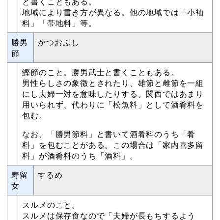
と書くこともある。
地域により書き方が異なる。他の地域では「小袖
料」「帯地料」等。
勝男
かつおぶし
節
鰹節のこと。勝男武士と書くこともある。
男性らしさの象徴とされたり、雄節と雌節を一組
にし夫婦一対を意味したりする。関西ではあまり
用いられず、代わりに「松魚料」として酒肴料を
包む。
なお、「勝男節料」と書いて酒肴料のうち「肴
料」を包むことがある。この場合は「家内喜多留
料」が酒肴料のうち「酒料」。
寿留
するめ
女
スルメのこと。
スルメは保存食なので「夫婦が長もちするよう