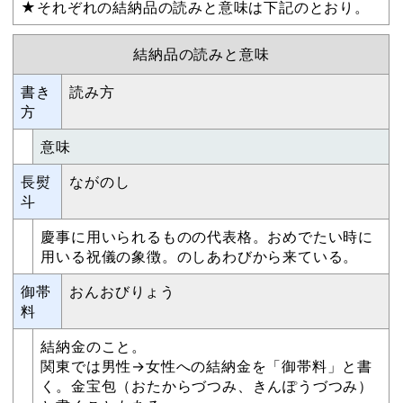
★それぞれの結納品の読みと意味は下記のとおり。
結納品の読みと意味
書き
読み方
方
意味
長熨
ながのし
斗
慶事に用いられるものの代表格。おめでたい時に
用いる祝儀の象徴。のしあわびから来ている。
御帯
おんおびりょう
料
結納金のこと。
関東では男性→女性への結納金を「御帯料」と書
く。金宝包（おたからづつみ、きんぽうづつみ）