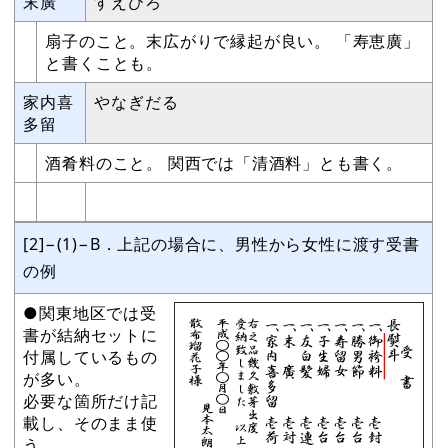
末廣
すえひろ
扇子のこと。末広がりで縁起が良い。 「寿恵廣」
と書くことも。
家内喜
やなぎだる
多留
酒肴料のこと。 関西では「清酒料」とも書く。
[2]−(1)−B．上記の場合に、男性から女性に渡す受書
の例
●関東地区では受
書が結納セットに
付属しているもの
が多い。
必要な箇所だけ記
載し、そのまま使
う。