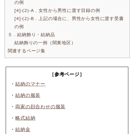
の例
[4]-(2)-A．女性から男性に渡す目録の例
[4]-(2)-B．上記の場合に、男性から女性に渡す受書
の例
５．結納飾り・結納品
結納飾りの一例（関東地区）
関連するページ集
［参考ページ］
・
結納のマナー
・
結納の服装
・
両家の顔合わせの服装
・
略式結納
・
結納金