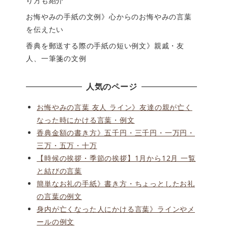
り方も紹介
お悔やみの手紙の文例》心からのお悔やみの言葉
を伝えたい
香典を郵送する際の手紙の短い例文》親戚・友
人、一筆箋の文例
人気のページ
お悔やみの言葉 友人 ライン》友達の親が亡く
なった時にかける言葉・例文
香典金額の書き方》五千円・三千円・一万円・
三万・五万・十万
【時候の挨拶・季節の挨拶】1月から12月 一覧
と結びの言葉
簡単なお礼の手紙》書き方・ちょっとしたお礼
の言葉の例文
身内が亡くなった人にかける言葉》ラインやメ
ールの例文