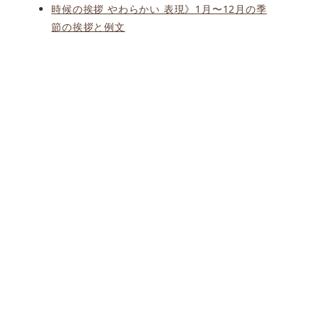
時候の挨拶 やわらかい 表現》1月〜12月の季
節の挨拶と例文