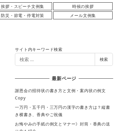
挨拶・スピーチ文例集
時候の挨拶
防災・節電・停電対策
メール文例集
サイト内キーワード検索
検
検索
索
最新ページ
謝恩会の招待状の書き方と文例・案内状の例文
Copy
一万円・五千円・三万円の漢字の書き方は？縦書
き横書き、香典やご祝儀
お悔やみの手紙の例文とマナー》封筒・香典の送