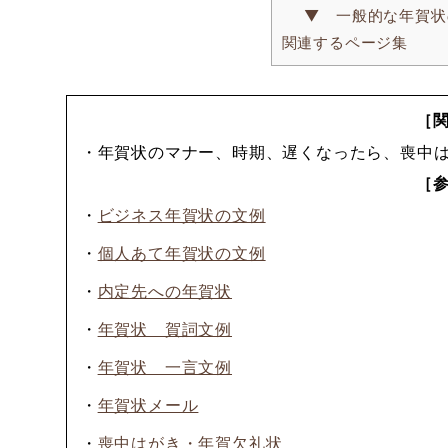
▼ 一般的な年賀状
関連するページ集
［
・年賀状のマナー、時期、遅くなったら、喪中
［
・
ビジネス年賀状の文例
・
個人あて年賀状の文例
・
内定先への年賀状
・
年賀状 賀詞文例
・
年賀状 一言文例
・
年賀状メール
・
喪中はがき・年賀欠礼状