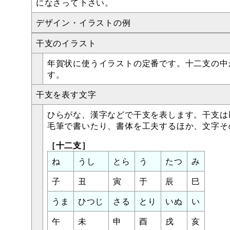
になさって下さい。
デザイン・イラストの例
干支のイラスト
年賀状に使うイラストの定番です。十二支の中
す。
干支を表す文字
ひらがな、漢字などで干支を表します。干支は
毛筆で書いたり、書体を工夫するほか、文字そ
［十二支］
ね
うし
とら
う
たつ
み
子
丑
寅
于
辰
巳
うま
ひつじ
さる
とり
いぬ
い
午
未
申
酉
戌
亥