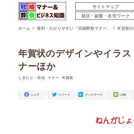
サイトマップ
就活・副業・在宅ワーク
ホーム
便利・わかりやすい「冠婚葬祭マナー」
年賀状の
年賀状のデザインやイラス
ナーほか
しきたり・作法
マナー
年賀状
タグ
タグ
タグ
シェア
ツイート
ブックマーク
LINE