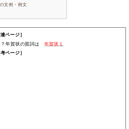
の文例・例文
関連ページ］
は？年賀状の賀詞は
年賀状１
参考ページ］